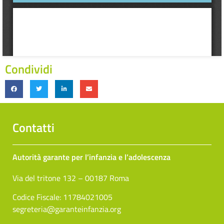
Condividi
Contatti​
Autorità garante per l’infanzia e l’adolescenza
Via del tritone 132 – 00187 Roma
Codice Fiscale: 11784021005
segreteria@garanteinfanzia.org