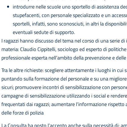
introdurre nelle scuole uno sportello di assistenza d
stupefacenti, con personale specializzato e un accesso
sportelli, infatti, sono sconosciuti, in altri la disponibi
eventuali sedute di supporto.
I ragazzi hanno discusso del tema nel corso di una serie di i
materia: Claudio Cippitelli, sociologo ed esperto di politic
professionale esperta nell’ambito della prevenzione e del
Tra le altre richieste: scegliere attentamente i luoghi in cui 
puntando sulla formazione del personale e su una migliore o
sicuri; promuovere incontri di sensibilizzazione con perso
campagne di sensibilizzazione utilizzando i social e rendere
frequentati dai ragazzi; aumentare l’informazione rispetto al
delle forze di polizia
La Consulta ha posto l’accento anche sulla necessità di: ampl